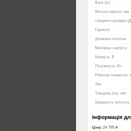
Вага (кг)
Висота нарізки, мм
габаритні розміри 
Гарантія
Довжина полотна
Матеріал корпуса
Напруга, В
Потужність, Вт
Робочая поверхня, 
Тип
Товщина різу, мм
Швидкість полотна,
Інформація дл
Ціна:
24 795 ₴