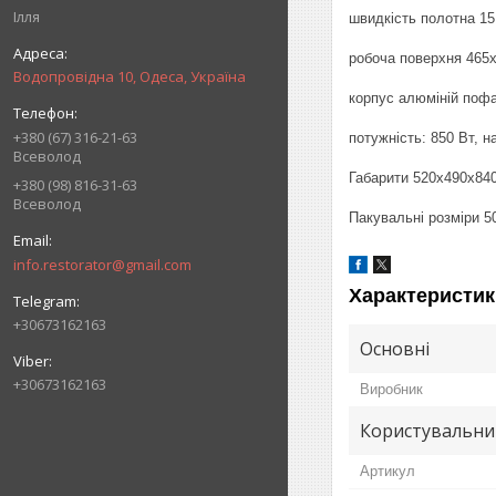
Ілля
швидкість полотна 15
робоча поверхня 465
Водопровідна 10, Одеса, Україна
корпус алюміній пофа
+380 (67) 316-21-63
потужність: 850 Вт, н
Всеволод
Габарити 520x490x840 
+380 (98) 816-31-63
Всеволод
Пакувальні розміри 50
info.restorator@gmail.com
Характеристик
+30673162163
Основні
+30673162163
Виробник
Користувальни
Артикул