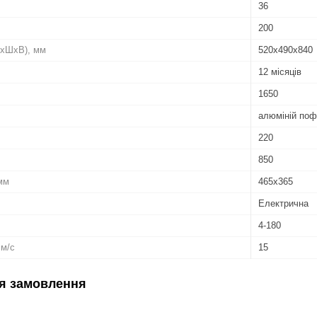
36
200
(ДхШхВ), мм
520x490x840
12 місяців
1650
алюміній поф
220
850
мм
465х365
Електрична
4-180
 м/с
15
я замовлення