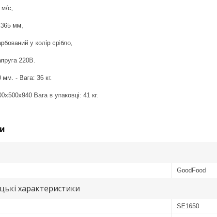
 м/с,
х365 мм,
рбований у колір срібло,
апруга 220В.
мм. - Вага: 36 кг.
0х500х940 Вага в упаковці: 41 кг.
и
GoodFood
цькі характеристики
SE1650