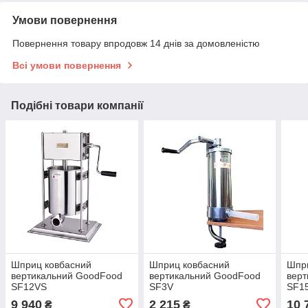
Умови повернення
Повернення товару впродовж 14 днів за домовленістю
Всі умови повернення
Подібні товари компанії
Шприц ковбасний
Шприц ковбасний
Шпр
вертикальний GoodFood
вертикальний GoodFood
вер
SF12VS
SF3V
SF1
9 940
2 215
10 
₴
₴