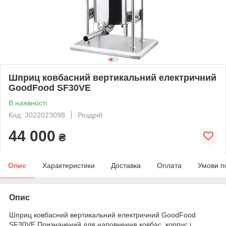
Шприц ковбасний вертикальний електричний
GoodFood SF30VE
В наявності
Код: 3022023098
Роздріб
44 000
₴
Опис
Характеристики
Доставка
Оплата
Умови п
Опис
Шприц ковбасний вертикальний електричний GoodFood
SF30VE Призначений для наповнення ковбас, корпус і