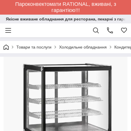
Пароконвектомати RATIONAL, вживані, з
гарантією!!!
Якісне вживане обладнання для ресторана, пекарні з гарант
Товари та послуги
Холодильне обладнання
Кондитер