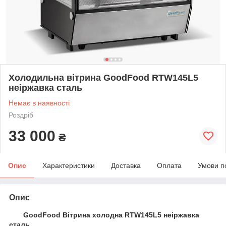
Холодильна вітрина GoodFood RTW145L5
неіржавка сталь
Немає в наявності
Роздріб
33 000
₴
Опис
Характеристики
Доставка
Оплата
Умови п
Опис
GoodFood Вітрина холодна RTW145L5 неіржавка
сталь