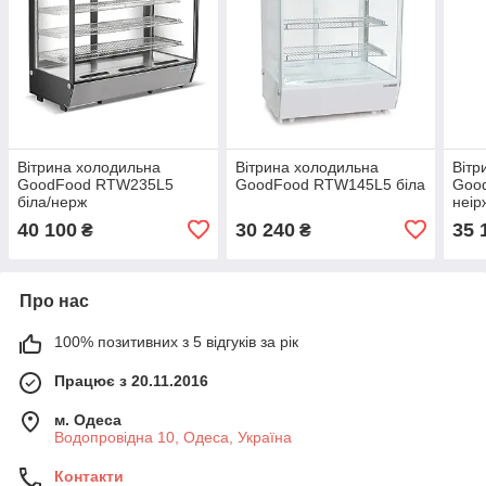
Вітрина холодильна
Вітрина холодильна
Вітр
GoodFood RTW235L5
GoodFood RTW145L5 біла
Goo
біла/нерж
неір
40 100
30 240
35 
₴
₴
Про нас
100% позитивних з 5 відгуків за рік
Працює з 20.11.2016
м. Одеса
Водопровідна 10, Одеса, Україна
Контакти