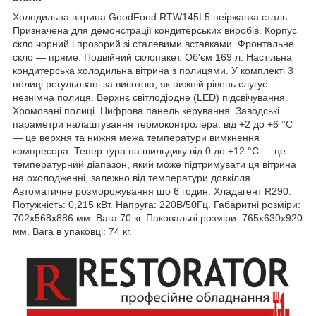
Холодильна вітрина GoodFood RTW145L5 неіржавка сталь
Призначена для демонстрації кондитерських виробів. Корпус
скло чорний і прозорий зі сталевими вставками. Фронтальне
скло — пряме. Подвійний склопакет. Об'єм 169 л. Настільна
кондитерська холодильна вітрина з полицями. У комплекті 3
полиці регульовані за висотою, як нижній рівень слугує
незнімна полиця. Верхнє світлодіодне (LED) підсвічування.
Хромовані полиці. Цифрова панель керування. Заводські
параметри налаштування термоконтролера: від +2 до +6 °C
— це верхня та нижня межа температури вимкнення
компресора. Тепер тура на шильдику від 0 до +12 °C — це
температурний діапазон, який може підтримувати ця вітрина
на охолодженні, залежно від температури довкілля.
Автоматичне розморожування що 6 годин. Хладагент R290.
Потужність: 0,215 кВт. Напруга: 220В/50Гц. Габаритні розміри:
702x568x886 мм. Вага 70 кг. Паковальні розміри: 765х630х920
мм. Вага в упаковці: 74 кг.