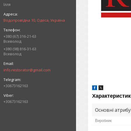
Ілля
Водопровідна 10, Одеса, Україна
+380 (67) 316-21-63
Всеволод
+380 (98) 816-31-63
Всеволод
info.restorator@gmail.com
+30673162163
Характеристик
+30673162163
Основні атриб
Виробник