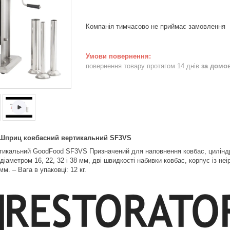
Компанія тимчасово не приймає замовлення
повернення товару протягом 14 днів
за домо
 ковбасний вертикальний SF3VS
икальний GoodFood SF3VS Призначений для наповнення ковбас, циліндр н
діаметром 16, 22, 32 і 38 мм, дві швидкості набивки ковбас, корпус із неір
м. – Вага в упаковці: 12 кг.