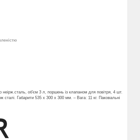
вленістю
еірж.сталь, об'єм 3 л, поршень із клапаном для повітря, 4 шт.
ж сталі. Габарити 535 х 300 х 300 мм. – Вага: 11 кг. Паковальні