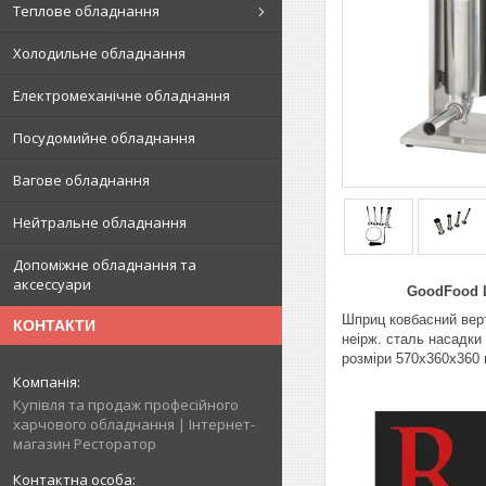
Теплове обладнання
Холодильне обладнання
Електромеханічне обладнання
Посудомийне обладнання
Вагове обладнання
Нейтральне обладнання
Допоміжне обладнання та
аксессуари
GoodFood Шприц
Шприц ковбасний верт
КОНТАКТИ
неірж. сталь насадки 
розміри 570х360х360 м
Купівля та продаж професійного
харчового обладнання | Інтернет-
магазин Ресторатор