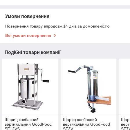
Умови повернення
Повернення товару впродовж 14 днів за домовленістю
Всі умови повернення
Подібні товари компанії
Шприц ковбасний
Шприц ковбасний
Шпр
вертикальний GoodFood
вертикальний GoodFood
вер
SF12VS
SF3V
SF7