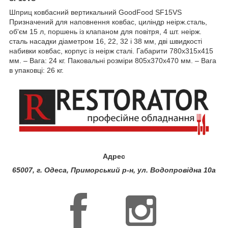
Шприц ковбасний вертикальний GoodFood SF15VS
Призначений для наповнення ковбас, циліндр неірж.сталь,
об'єм 15 л, поршень із клапаном для повітря, 4 шт. неірж.
сталь насадки діаметром 16, 22, 32 і 38 мм, дві швидкості
набивки ковбас, корпус із неірж сталі. Габарити 780х315х415
мм. – Вага: 24 кг. Паковальні розміри 805х370х470 мм. – Вага
в упаковці: 26 кг.
Адрес
65007, г. Одеса, Приморський р-н, ул. Водопровідна 10а