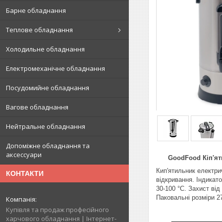
Барне обладнання
Теплове обладнання
Холодильне обладнання
Електромеханічне обладнання
Посудомийне обладнання
Вагове обладнання
Нейтральне обладнання
Допоміжне обладнання та
аксессуари
GoodFood Кіп'ятил
Кип'ятильник електри
КОНТАКТИ
відкривання. Індикат
30-100 °C. Захист від
Паковальні розміри 27
Купівля та продаж професійного
харчового обладнання | Інтернет-