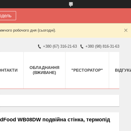
одель
жчого робочого дня (сьогодні).
+380 (67) 316-21-63
+380 (98) 816-31-63
ОБЛАДНАННЯ
ОНТАКТИ
"РЕСТОРАТОР"
ВІДГУК
(ВЖИВАНЕ)
dFood WB08DW подвійна стінка, термопід