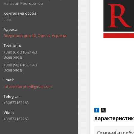
магазин Ресторатор
Ілля
Водопровідна 10, Одеса, Україна
+380 (67) 316-21-63
Всеволод
+380 (98) 816-31-63
Всеволод
info.restorator@gmail.com
+30673162163
Характеристик
+30673162163
Основні атриб