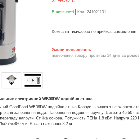
В наявності
Код:
241021101
Компанія тимчасово не приймає замовлення
повернення товару протягом 14 днів
за домо
ьник електричний WB08DW подвійна стінка
чний GoodFood WB08DW подвійна стінка Корпус і кришка з неіржавкої сталі
ор рівня заповнення води. Наповнення водою — вручну. Витрата 45-50 ч
 перепаду напруги. Стійка основа. Потужність ТЕНа 1,8 кВт. Напруга 220 В
5x275x480 мм. Вага в пакованні 3,2 кг.