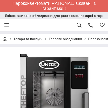
Пароконвектомати RATIONAL, вживані, з
гарантією!!!
Якісне вживане обладнання для ресторана, пекарні з гарант
Товари та послуги
Теплове обладнання
Пароконвек