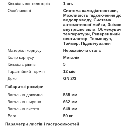
Кількість вентиляторів
1 шт.
Особливості
Система самодіагностики,
Можливість підключення до
водопроводу, Система
автоматичної мийки, Знімне
внутрішнє скло, Обмежувач
температури, Реверсивний
вентилятор, Термощуп,
Таймер, Підсвічування
Матеріал корпусу
Нержавіюча сталь
Колір корпусу
Металік
Кількість рівнів
5
Гарантійний термін
12 міс
Деко
GN 2/3
Габаритні розміри
Загальна довжина
535 мм
Загальна ширина
662 мм
Загальна висота
649 мм
Вага
50 кг
Параметри листів і гастроємкостей