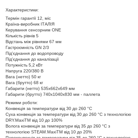
Характеристики:
Термін гарантії 12, міс
Країна-виробник ІТАЛІЯ
Керування сенсорним ONE
Кількість рівнів 5
Відстань між рівнями 67 мм
Гастроємність GN 2/3
Під'єднання до водопроводу
Під'єднання до каналізації
Потужність 5,2 кВт
Напруга 220/380 В
Вага (нетто) 50 кг
Вага (брутто) 68 кг
Габарити (нетто) 535x662x649 мм
Габарити (брутто) 740x1040x830 мм - паллета
Режими роботи:
Конвекція за температури від 30 до 260 °C
Суха конвекція за температури від 30 до 260 °C з технологією
DRY.MaxiTM від 10 до 100%
Волога конвекція за температури від 35 до 260 °C з
технологією STEAM.MaxiTM від 10 до 20%
Пароконвекція за температури від 35 до 260 °C з технологією