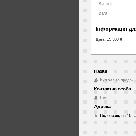
Висота
Вага
Інформація дл
Ціна:
15 300 ₴
Купівля та продаж 
Ілля
Водопровідна 10, О