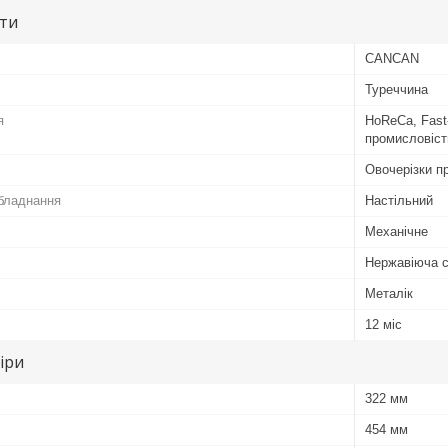
ути
CANCAN
Туреччина
я
HoReCa, Fast-
промисловіст
Овочерізки п
бладнання
Настільний
Механічне
Нержавіюча 
Металік
12 міс
іри
322 мм
454 мм