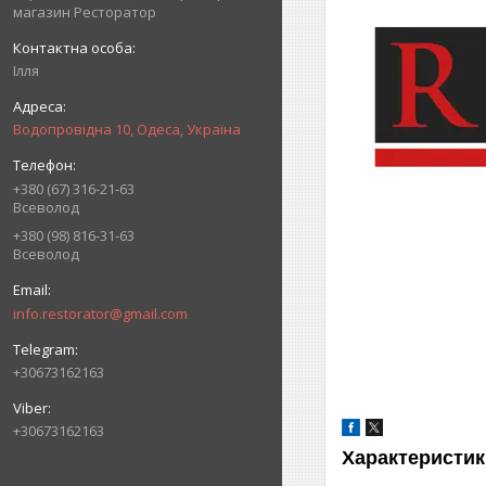
магазин Ресторатор
Ілля
Водопровідна 10, Одеса, Україна
+380 (67) 316-21-63
Всеволод
+380 (98) 816-31-63
Всеволод
info.restorator@gmail.com
+30673162163
+30673162163
Характеристик