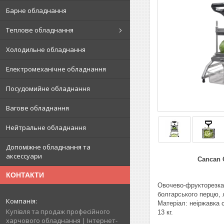
Барне обладнання
Теплове обладнання
Холодильне обладнання
Електромеханічне обладнання
Посудомийне обладнання
Вагове обладнання
Нейтральне обладнання
Допоміжне обладнання та
аксессуари
Cancan Овочев
КОНТАКТИ
Овочево-фрукторезка 
болгарського перцю, 
Матеріал: неіржавка с
Купівля та продаж професійного
13 кг.
харчового обладнання | Інтернет-