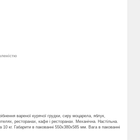
вленістю
бнення вареної курячої грудки, сиру моцарела, яблук,
телях, ресторанах, кафе і ресторанах. Механічна. Настільна.
 10 кг. Габарити в пакованні 550х380х585 мм. Вага в пакованні