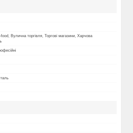
food, Вулична торгівля, Торгові магазини, Харчова
ь
рофесійні
сталь