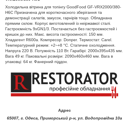
Холодильна вітрина для топінгу GoodFood GF-VRX2000/380-
H6C Призначена для короткочасного зберігання та
демонстрації салатів, закусок, гарнірів тощо. Обладнана
прямим склом. Корпус виготовлений із неіржавкої сталі.
Гастроємність 9хGN1/3. Постачається без гастроємкостей і
кришок до них. Макс. висота гастроємності: 150 мм.
Хладагент R600a. Компресор: Donper. Термостат: Carel.
Температурний режим: +2~+8 °C. Статичне охолодження.
Напруга 220 В. Потужність 110 Вт. Гарабірі: 2000х395х435 мм.
Вага 49 кг. Паковальні розміри: 2090х460х460 мм. Вага в
упаковці: 64 кг. Фанерний піддон.
Адрес
65007, г. Одеса, Приморський р-н, ул. Водопровідна 10а