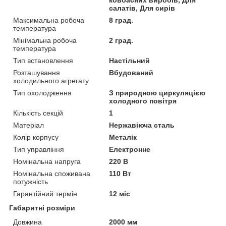
ковбасних виробів, Для
салатів, Для сирів
Максимальна робоча
8 град.
температура
Мінімальна робоча
2 град.
температура
Тип встановлення
Настільний
Розташування
Вбудований
холодильного агрегату
Тип охолодження
З природною циркуляцією
холодного повітря
Кількість секцій
1
Матеріал
Нержавіюча сталь
Колір корпусу
Металік
Тип управління
Електронне
Номінальна напруга
220 В
Номінальна споживана
110 Вт
потужність
Гарантійний термін
12 міс
Габаритні розміри
Довжина
2000 мм