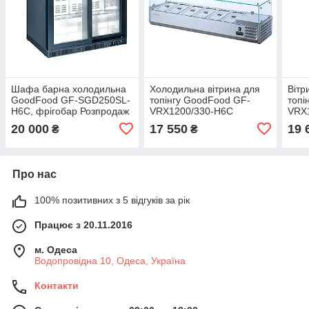
Шафа барна холодильна
Холодильна вітрина для
Вітр
GoodFood GF-SGD250SL-
топінгу GoodFood GF-
топі
H6C, фрігобар Розпродаж
VRX1200/330-H6C
VRX
!, стара ціна 27600.00 грн
20 000
17 550
19 
₴
₴
Про нас
100% позитивних з 5 відгуків за рік
Працює з 20.11.2016
м. Одеса
Водопровідна 10, Одеса, Україна
Контакти