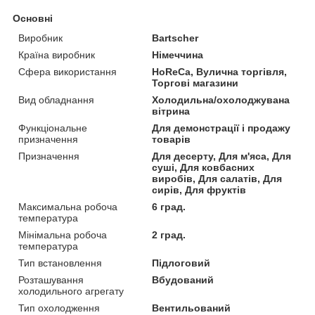
Основні
Виробник
Bartscher
Країна виробник
Німеччина
Сфера використання
HoReCa, Вулична торгівля,
Торгові магазини
Вид обладнання
Холодильна/охолоджувана
вітрина
Функціональне
Для демонстрації і продажу
призначення
товарів
Призначення
Для десерту, Для м'яса, Для
суші, Для ковбасних
виробів, Для салатів, Для
сирів, Для фруктів
Максимальна робоча
6 град.
температура
Мінімальна робоча
2 град.
температура
Тип встановлення
Підлоговий
Розташування
Вбудований
холодильного агрегату
Тип охолодження
Вентильований