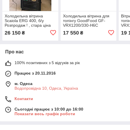
Холодильна вітрина
Холодильна вітрина для
Вітр
Scaiola ERG 400, б/у
топінгу GoodFood GF-
топі
Розпродаж ! , стара ціна
VRX1200/330-H6C
VRX
900 евро.
26 150
17 550
19 
₴
₴
Про нас
100% позитивних з 5 відгуків за рік
Працює з 20.11.2016
м. Одеса
Водопровідна 10, Одеса, Україна
Контакти
Сьогодні працює з 10:00 до 16:00
Показати весь графік роботи