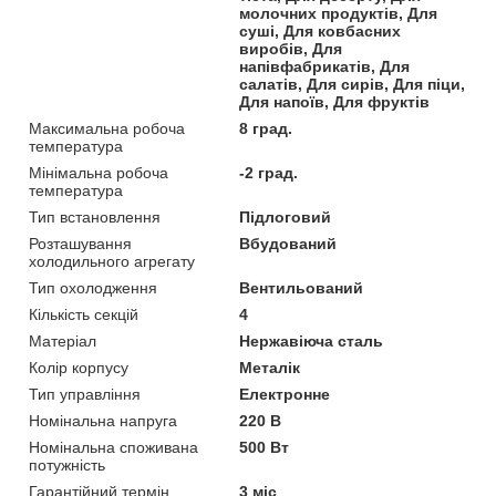
молочних продуктів, Для
суші, Для ковбасних
виробів, Для
напівфабрикатів, Для
салатів, Для сирів, Для піци,
Для напоїв, Для фруктів
Максимальна робоча
8 град.
температура
Мінімальна робоча
-2 град.
температура
Тип встановлення
Підлоговий
Розташування
Вбудований
холодильного агрегату
Тип охолодження
Вентильований
Кількість секцій
4
Матеріал
Нержавіюча сталь
Колір корпусу
Металік
Тип управління
Електронне
Номінальна напруга
220 В
Номінальна споживана
500 Вт
потужність
Гарантійний термін
3 міс