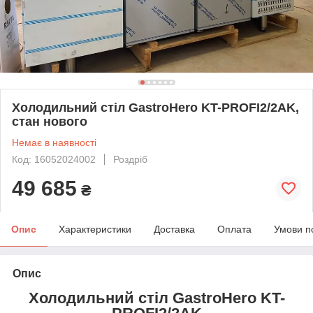
Холодильний стіл GastroHero KT-PROFI2/2AK,
стан нового
Немає в наявності
Код: 16052024002
Роздріб
49 685
₴
Опис
Характеристики
Доставка
Оплата
Умови п
Опис
Холодильний стіл GastroHero KT-