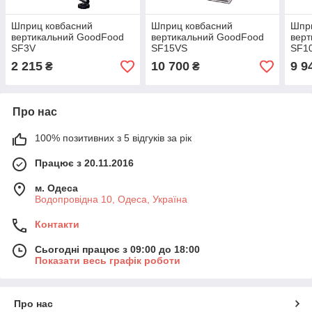
Шприц ковбасний
Шприц ковбасний
Шпр
вертикальний GoodFood
вертикальний GoodFood
вер
SF3V
SF15VS
SF1
2 215
10 700
9 9
₴
₴
Про нас
100% позитивних з 5 відгуків за рік
Працює з 20.11.2016
м. Одеса
Водопровідна 10, Одеса, Україна
Контакти
Сьогодні працює з 09:00 до 18:00
Показати весь графік роботи
Про нас