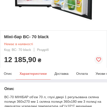
Міні-бар BC- 70 black
Немає в наявності
Код: BC- 70 black
Роздріб
12 185,90
₴
Опис
Характеристики
Доставка
Оплата
Умови 
Опис
BC-70 МІНІБАР об'єм 70 л, глухі двері 1 регульована скляна
полиця 360х270 мм 1 скляна полиця 360х180 мм 3 полиці на
дверцятах усередині температура +4°/+10°C механічне