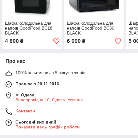
Шафа холодильна для
Шафа холодильна для
Шаф
напоїв GoodFood BC18
напоїв GoodFood BC36
нап
BLACK
BLACK
BLA
4 800
6 000
5 0
₴
₴
Про нас
100% позитивних з 5 відгуків за рік
Працює з 20.11.2016
м. Одеса
Водопровідна 10, Одеса, Україна
Контакти
Сьогодні вихідний
Показати весь графік роботи