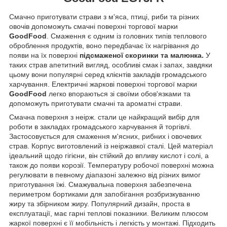
Смачно приготувати страви з м'яса, птиці, риби та різних
овочів допоможуть смачні поверхні торгової марки
GoodFood
. Смаження є одним із головних типів теплового
оброблення продуктів, воно передбачає їх нагрівання до
появи на їх поверхні
підсмаженої скоринки та малюнка.
У
таких страв апетитний вигляд, особливі смак і запах, завдяки
цьому вони популярні серед клієнтів закладів громадського
харчування. Електричні жаркові поверхні
торгової марки
GoodFood
легко впораються зі своїми обов'язками та
допоможуть приготувати смачні та ароматні страви.
Смачна поверхня з неірж. стали це найкращий вибір для
роботи в закладах громадського харчування й торгівлі.
Застосовується для смаження м'ясних, рибних і овочевих
страв. Корпус виготовлений із неіржавкої сталі. Цей матеріал
ідеальний щодо гігієни, він стійкий до впливу кислот і солі, а
також до появи корозії. Температуру робочої поверхні можна
регулювати в певному діапазоні залежно від різних вимог
приготування їжі. Смажувальна поверхня забезпечена
периметром бортиками для запобігання розбризкуванню
жиру та збірником жиру. Популярний дизайн, проста в
експлуатації, має гарні теплові показники. Великим плюсом
жаркої поверхні є її мобільність і легкість у монтажі. Підходить