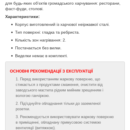
для будь-яких об'єктів громадського харчування: ресторани,
фаст-фуди, столові.
Характеристики:
Корпус виготовлений із харчової неіржавкої сталі.
Тип поверхні: гладка та ребриста.
Кількість зон нагрівання: 2.
Постачається без вилки.
Виделки немає в комплекті.
ОСНОВНІ РЕКОМЕНДАЦІЇ З ЕКСПЛУАТЦІЇ
Перед використанням жаркову поверхню, що
стикається з продуктами смаження, очистити від
заводського мастила рідким мийним зрещенням і
вологою ганчіркою.
Під'єднуйте обладнання тільки до заземленої
розетки.
Рекомендується використовувати жаркову поверхню
в приміщенні, обладнану примусовою системою
вентиляції (витяжкою).