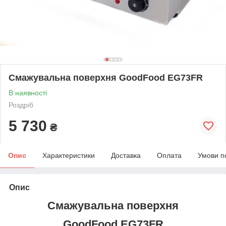
Смажувальна поверхня GoodFood EG73FR
В наявності
Роздріб
5 730
₴
Опис
Характеристики
Доставка
Оплата
Умови п
Опис
Смажувальна поверхня
GoodFood EG73FR