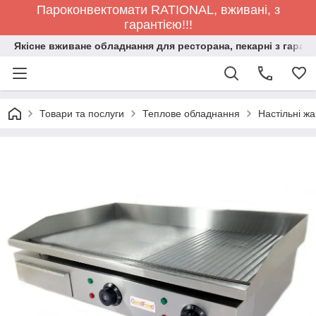
Пароконвектомати RATIONAL, вживані, з
гарантією!!!
Якісне вживане обладнання для ресторана, пекарні з гарант
Товари та послуги
Теплове обладнання
Настільні жа