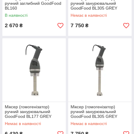
ручний заглибний GoodFood
ручний занурювальний
BL160
GoodFood BL305 GREY
BLACK/CARAMEL/WHITE
В наявності
Немає в наявності
2 670
7 750
₴
₴
Міксер (гомогенізатор)
Міксер (гомогенізатор)
ручний занурювальний
ручний занурювальний
GoodFood BL177 GREY
GoodFood BL305 GREY
Немає в наявності
Немає в наявності
6 430
7 750
₴
₴