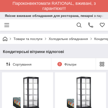
Пароконвектомати RATIONAL, вживані, з
гарантією!!!
Якісне вживане обладнання для ресторана, пекарні з гарант
Товари та послуги
Холодильне обладнання
Кондитер
Кондитерські вітрини підлогові
Сортування
0
Фільтри