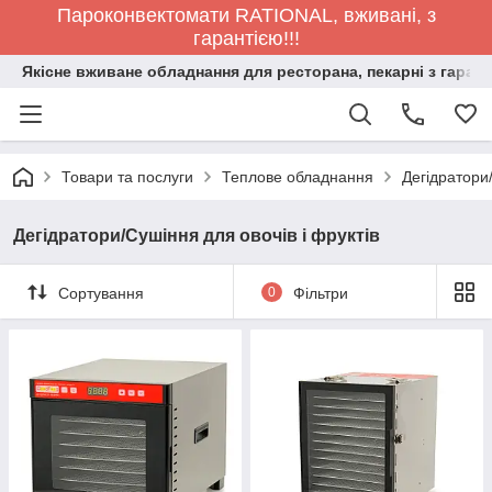
Пароконвектомати RATIONAL, вживані, з
гарантією!!!
Якісне вживане обладнання для ресторана, пекарні з гарант
Товари та послуги
Теплове обладнання
Дегідратори/
Дегідратори/Сушіння для овочів і фруктів
Сортування
0
Фільтри