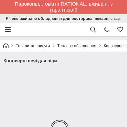
Пароконвектомати RATIONAL, вживані, з
гарантією!!!
Якісне вживане обладнання для ресторана, пекарні з гарант
Товари та послуги
Теплове обладнання
Конвеєрні пе
Конвеєрні печі для піци