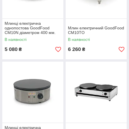
Млинці електрична
однопостова GoodFood
Млин електричний GoodFood
CM10N діаметром 400 мм.
CM10TO
В наявності
В наявності
5 080
6 260
₴
₴
Млинці електрична